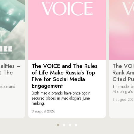
lities –
The VOICE and The Rules
The VOI
: The
of Life Make Russia’s Top
Rank Am
Five for Social Media
Cited Pu
Engagement
estate and
The media b
Medialogia’s
Both media brands have once again
secured places in Medialogia’s June
3 august 20
ranking.
3 august 2026