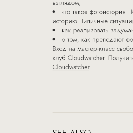
взглядом;
что такое фотоистория. 
историю. Типичные ситуаци
как реализовать задум
о том, как преподают ф
Вход на мастер-класс свобо
клуб Cloudwatcher. Получ
Cloudwatcher
.
SEE ALSO