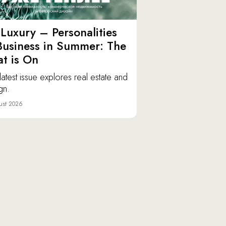
Luxury – Personalities
Business in Summer: The
t is On
latest issue explores real estate and
gn.
ust 2026