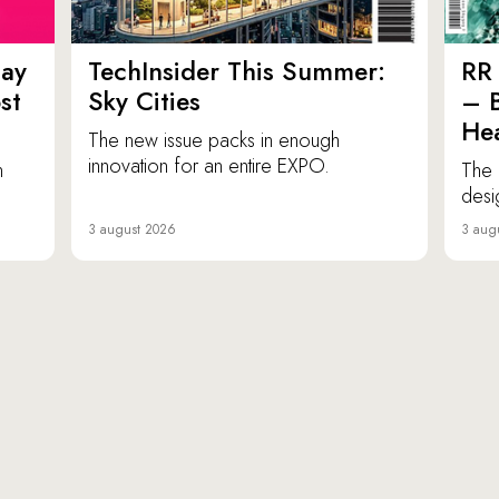
ay
TechInsider This Summer:
RR 
st
Sky Cities
– 
Hea
The new issue packs in enough
innovation for an entire EXPO.
n
The 
desi
3 august 2026
3 aug