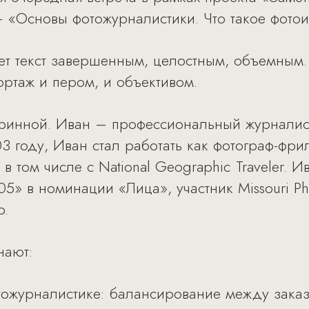
 «Основы фотожурналистики. Что такое фотои
ет текст завершенным, целостным, объемным
портаж и пером, и объективом.
ринной. Иван – профессиональный журналист
03 году, Иван стал работать как фотограф-фр
 том числе с National Geographic Traveler. 
» в номинации «Лица», участник Missouri Ph
p.
нают:
тожурналистике: балансирование между зака