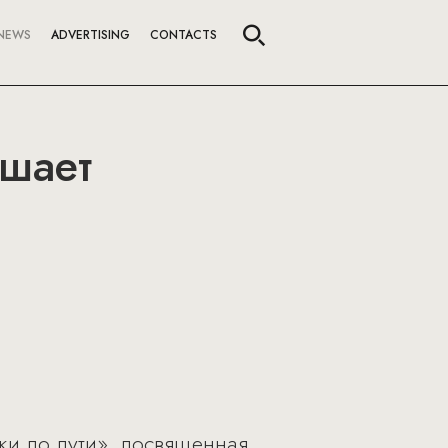
NEWS
ADVERTISING
CONTACTS
ашает
тки по пути», посвященная