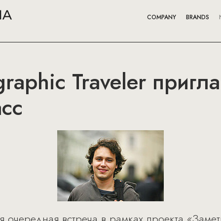
COMPANY
BRANDS
raphic Traveler пригл
асс
ся очередная встреча в рамках проекта «Заме