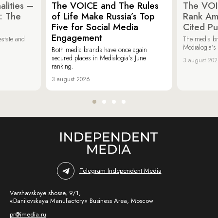
lities –
The VOICE and The Rules
The VOI
: The
of Life Make Russia’s Top
Rank Am
Five for Social Media
Cited Pu
Engagement
estate and
The media b
Medialogia’s
Both media brands have once again
secured places in Medialogia’s June
3 august 20
ranking.
3 august 2026
Telegram Independent Media
Varshavskoye shosse, 9/1,
«Danilovskaya Manufactory» Business Area, Moscow
pr@imedia.ru