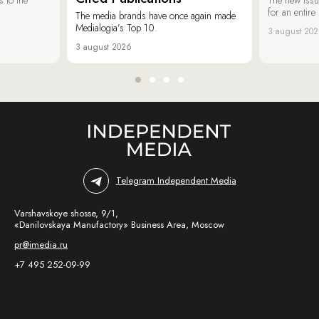
for an entir
The media brands have once again made
Medialogia’s Top 10.
3 august 20
3 august 2026
Telegram Independent Media
Varshavskoye shosse, 9/1,
«Danilovskaya Manufactory» Business Area, Moscow
pr@imedia.ru
+7 495 252-09-99