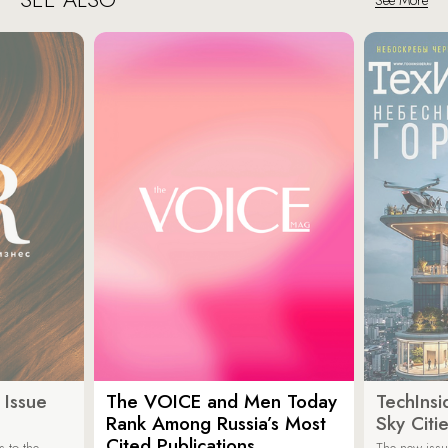
See More
 Issue
The VOICE and Men Today
TechInsi
Rank Among Russia’s Most
Sky Cit
Cited Publications
 to the
The new issu