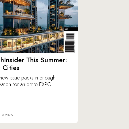
hInsider This Summer:
y Cities
new issue packs in enough
vation for an entire EXPO.
ust 2026