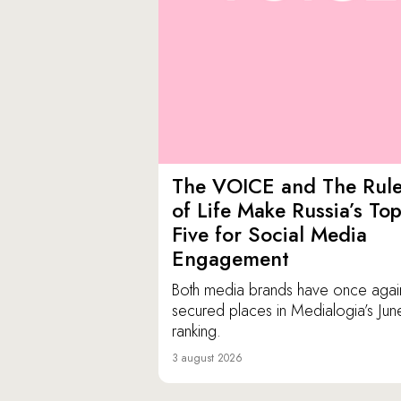
The VOICE and The Rul
of Life Make Russia’s To
Five for Social Media
Engagement
Both media brands have once agai
secured places in Medialogia’s Jun
ranking.
3 august 2026