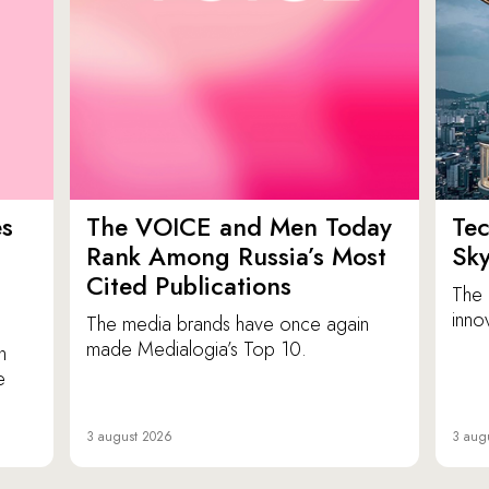
es
The VOICE and Men Today
Tec
p
Rank Among Russia’s Most
Sk
Cited Publications
The 
inno
The media brands have once again
made Medialogia’s Top 10.
n
e
3 august 2026
3 aug