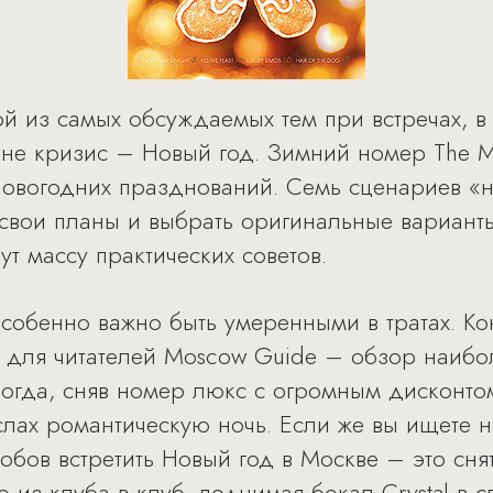
й из самых обсуждаемых тем при встречах, в 
 не кризис – Новый год. Зимний номер The 
овогодних празднований. Семь сценариев «н
 свои планы и выбрать оригинальные вариант
ут массу практических советов.
особенно важно быть умеренными в тратах. Ко
о для читателей Moscow Guide – обзор наибо
когда, сняв номер люкс с огромным дисконто
лах романтическую ночь. Если же вы ищете н
обов встретить Новый год в Москве – это сня
ю из клуба в клуб, поднимая бокал Сrystal в 