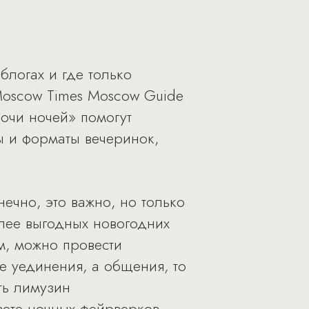
блогах и где только
Moscow Times Moscow Guide
очи ночей» помогут
ы и форматы вечеринок,
нечно, это важно, но только
лее выгодных новогодних
м, можно провести
е уединения, а общения, то
ть лимузин
свете ночных фейрверков.