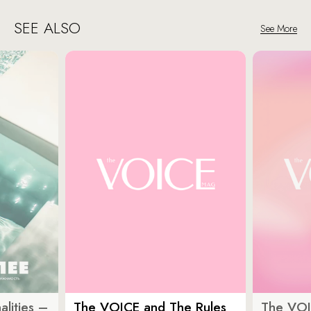
SEE ALSO
See More
lities –
The VOICE and The Rules
The VOI