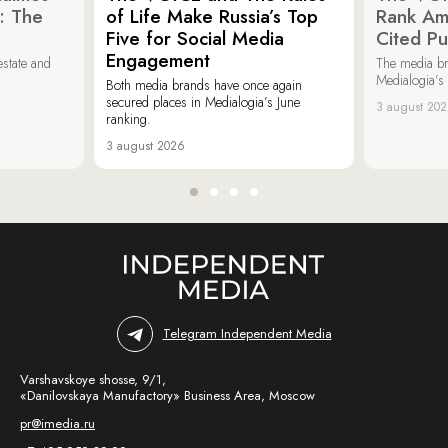
: The
of Life Make Russia’s Top
Rank Am
Five for Social Media
Cited Pu
Engagement
estate and
The media b
Medialogia’s
Both media brands have once again
secured places in Medialogia’s June
3 august 20
ranking.
3 august 2026
Telegram Independent Media
Varshavskoye shosse, 9/1,
«Danilovskaya Manufactory» Business Area, Moscow
pr@imedia.ru