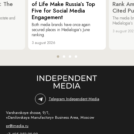
: The
of Life Make Russia’s Top
Rank Am
Five for Social Media
Cited Pu
Engagement
estate and
The media b
Medialogia’s
Both media brands have once again
secured places in Medialogia’s June
3 august 20
ranking.
3 august 2026
Telegram Independent Media
Varshavskoye shosse, 9/1,
«Danilovskaya Manufactory» Business Area, Moscow
pr@imedia.ru