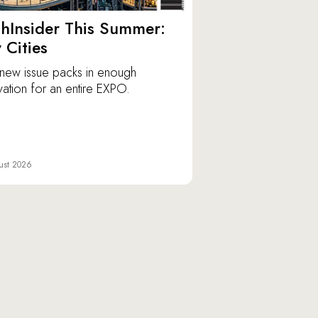
hInsider This Summer:
y Cities
new issue packs in enough
vation for an entire EXPO.
ust 2026