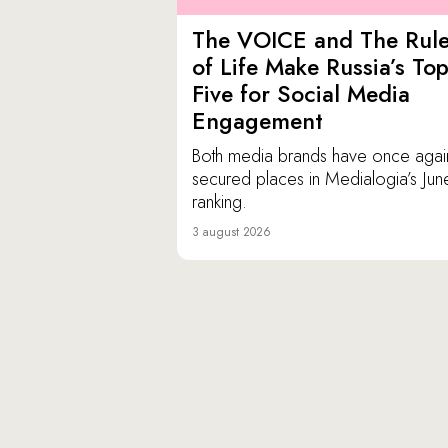
The VOICE and The Rul
of Life Make Russia’s To
Five for Social Media
Engagement
Both media brands have once agai
secured places in Medialogia’s Jun
ranking.
3 august 2026