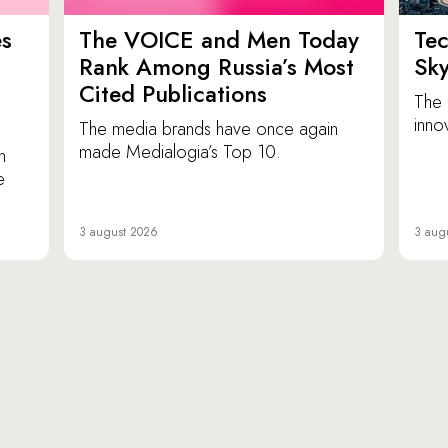
es
The VOICE and Men Today
Tec
p
Rank Among Russia’s Most
Sk
Cited Publications
The 
inno
The media brands have once again
made Medialogia’s Top 10.
n
e
3 august 2026
3 aug