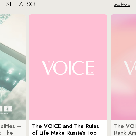
SEE ALSO
See More
lities –
The VOICE and The Rules
The VOI
: The
of Life Make Russia’s Top
Rank Am