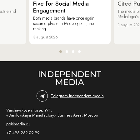
Five for Social Media
Cited Pu
Engagement
estate and
The media b
Medialogia’s
Both media brands have once again
secured places in Medialogia’s June
3 august 20
ranking.
3 august 2026
Telegram Independent Media
Varshavskoye shosse, 9/1,
«Danilovskaya Manufactory» Business Area, Moscow
pr@imedia.ru
+7 495 252-09-99