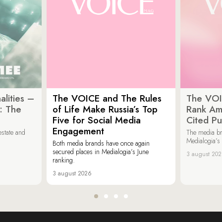
lities –
The VOICE and The Rules
The VOI
: The
of Life Make Russia’s Top
Rank Am
Five for Social Media
Cited Pu
Engagement
estate and
The media b
Medialogia’s
Both media brands have once again
secured places in Medialogia’s June
3 august 20
ranking.
3 august 2026