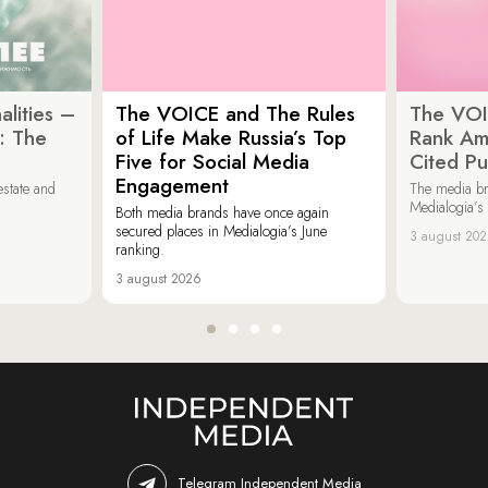
lities –
The VOICE and The Rules
The VOI
: The
of Life Make Russia’s Top
Rank Am
Five for Social Media
Cited Pu
Engagement
estate and
The media b
Medialogia’s
Both media brands have once again
secured places in Medialogia’s June
3 august 20
ranking.
3 august 2026
Telegram Independent Media