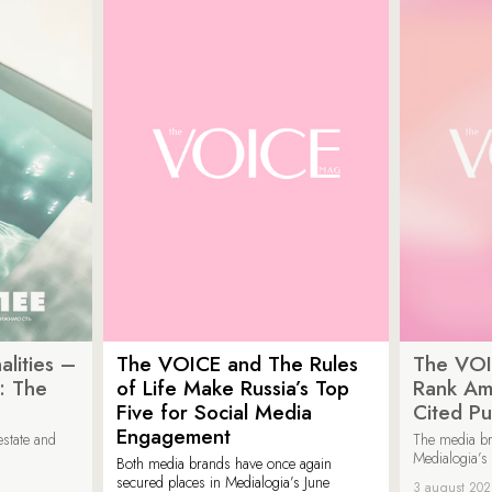
lities –
The VOICE and The Rules
The VOI
: The
of Life Make Russia’s Top
Rank Am
Five for Social Media
Cited Pu
Engagement
estate and
The media b
Medialogia’s
Both media brands have once again
secured places in Medialogia’s June
3 august 20