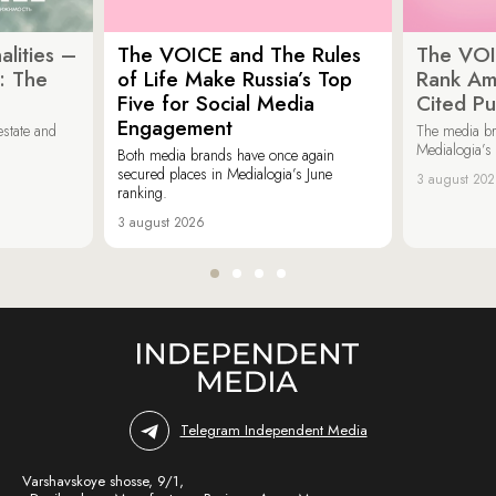
lities –
The VOICE and The Rules
The VOI
: The
of Life Make Russia’s Top
Rank Am
Five for Social Media
Cited Pu
Engagement
estate and
The media b
Medialogia’s
Both media brands have once again
secured places in Medialogia’s June
3 august 20
ranking.
3 august 2026
Telegram Independent Media
Varshavskoye shosse, 9/1,