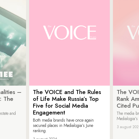
lities –
The VOICE and The Rules
The VOI
: The
of Life Make Russia’s Top
Rank Am
Five for Social Media
Cited Pu
Engagement
estate and
The media b
Medialogia’s
Both media brands have once again
secured places in Medialogia’s June
3 august 20
ranking.
3 august 2026