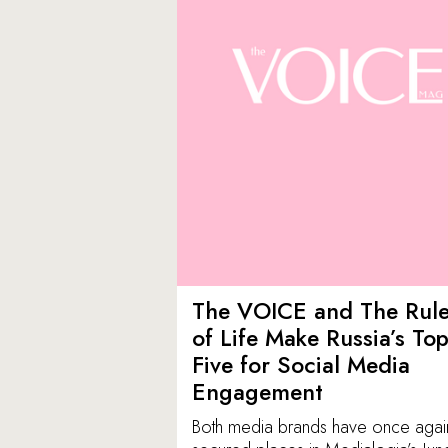
The VOICE and The Rul
of Life Make Russia’s To
Five for Social Media
Engagement
Both media brands have once agai