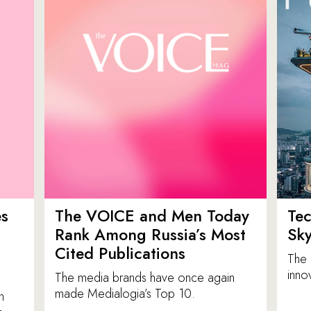
es
The VOICE and Men Today
Tec
p
Rank Among Russia’s Most
Sk
Cited Publications
The 
inno
The media brands have once again
made Medialogia’s Top 10.
n