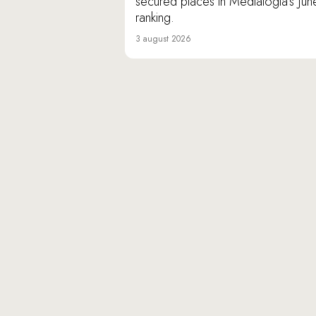
secured places in Medialogia’s Jun
ranking.
3 august 2026