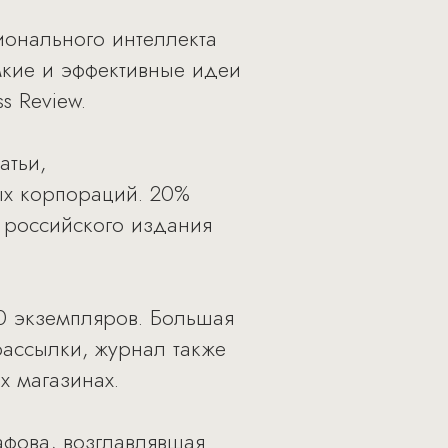
ионального интеллекта
мкие и эффективные идеи
s Review.
атьи,
х корпораций. 20%
я российского издания
00 экземпляров. Большая
рассылки, журнал также
х магазинах.
афова, возглавлявшая