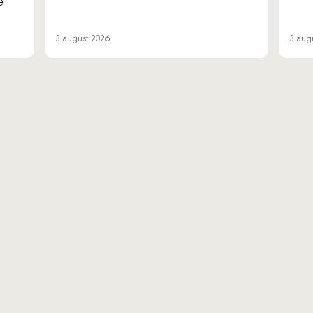
e
3 august 2026
3 aug
«Da