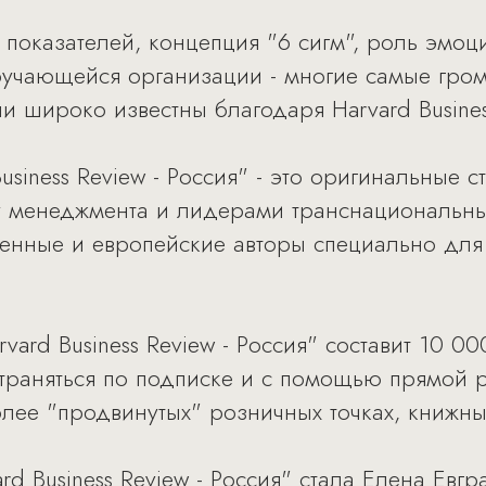
показателей, концепция "6 сигм", роль эмоц
бучающейся организации - многие самые гро
и широко известны благодаря Harvard Busines
siness Review - Россия" - это оригинальные ст
 менеджмента и лидерами транснациональны
твенные и европейские авторы специально дл
ard Business Review - Россия" составит 10 0
страняться по подписке и с помощью прямой 
олее "продвинутых" розничных точках, книжны
d Business Review - Россия" стала Елена Евгр