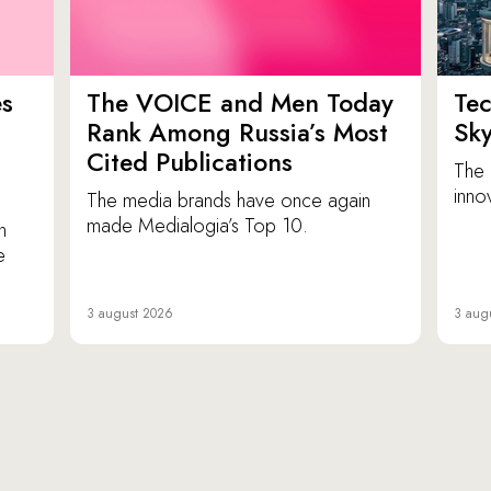
es
The VOICE and Men Today
Tec
p
Rank Among Russia’s Most
Sk
Cited Publications
The 
inno
The media brands have once again
made Medialogia’s Top 10.
n
e
3 august 2026
3 aug