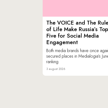
The VOICE and The Rul
of Life Make Russia’s To
Five for Social Media
Engagement
Both media brands have once agai
secured places in Medialogia’s Jun
ranking.
3 august 2026