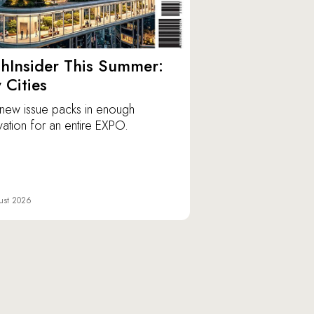
hInsider This Summer:
y Cities
new issue packs in enough
vation for an entire EXPO.
ust 2026