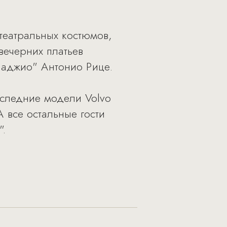
 театральных костюмов,
вечерних платьев
лладжио" Антонио Рице.
оследние модели Volvo
 все остальные гости
".