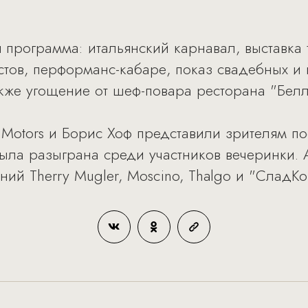
я программа: итальянский карнавал, выставка
тов, перформанс-кабаре, показ свадебных и 
 также угощение от шеф-повара ресторана "Бе
 Motors и Борис Хоф представили зрителям п
ла разыграна среди участников вечеринки. А
ий Therry Mugler, Moscino, Thalgo и "СладКо