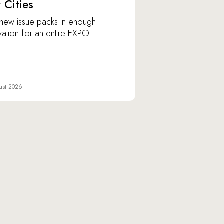
y Cities
new issue packs in enough
vation for an entire EXPO.
ust 2026