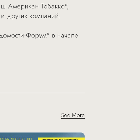
иш Американ Тобакко",
 и других компаний.
домости-Форум" в начале
See More