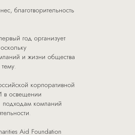
ес, благотворительность
первый год организует
Поскольку
омпаний и жизни общества
тему.
оссийской корпоративной
И в освещении
а подходам компаний
тельности.
ities Aid Foundation