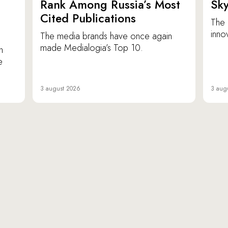
p
Rank Among Russia’s Most
Sk
Cited Publications
The 
inno
The media brands have once again
made Medialogia’s Top 10.
n
e
3 august 2026
3 aug