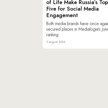
of Life Make Russia’s To
Five for Social Media
Engagement
Both media brands have once agai
secured places in Medialogia’s Jun
ranking.
3 august 2026