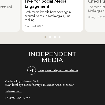
Five for Social Media
Cited Pu
Engagement
estate and
The media b
Medialogia’s
Both media brands have once again
secured places in Medialogia’s June
3 august 20
ranking.
3 august 2026
Telegram Independent Media
Varshavskoye shosse, 9/1,
«Danilovskaya Manufactory» Business Area, Moscow
pr@imedia.ru
+7 495 252-09-99