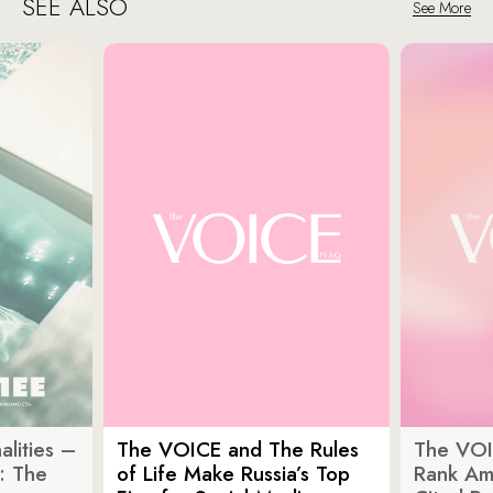
SEE ALSO
See More
lities –
The VOICE and The Rules
The VOI
: The
of Life Make Russia’s Top
Rank Am