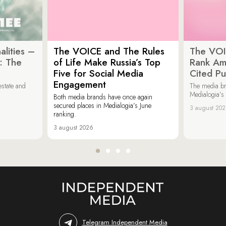
lities –
The VOICE and The Rules
The VOI
: The
of Life Make Russia’s Top
Rank Am
Five for Social Media
Cited Pu
Engagement
estate and
The media b
Medialogia’s
Both media brands have once again
secured places in Medialogia’s June
3 august 20
ranking.
3 august 2026
Telegram Independent Media