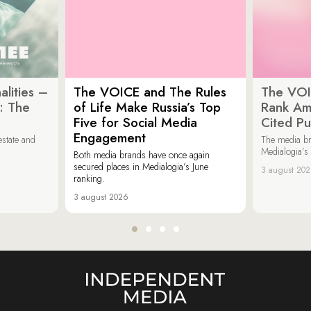
lities –
The VOICE and The Rules
The VOI
: The
of Life Make Russia’s Top
Rank Am
Five for Social Media
Cited Pu
Engagement
estate and
The media b
Medialogia’s
Both media brands have once again
secured places in Medialogia’s June
3 august 20
ranking.
3 august 2026