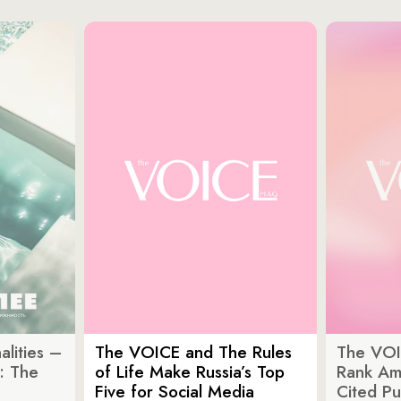
lities –
The VOICE and The Rules
The VOI
: The
of Life Make Russia’s Top
Rank Am
Five for Social Media
Cited Pu