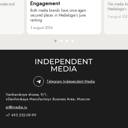
Engagement
estate and
The media b
Medialogia’s
Both media brands have once again
secured places in Medialogia’s June
3 august 20
ranking.
3 august 2026
Telegram Independent Media
Varshavskoye shosse, 9/1,
«Danilovskaya Manufactory» Business Area, Moscow
pr@imedia.ru
+7 495 252-09-99