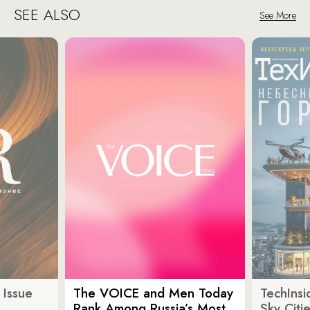
SEE ALSO
See More
 Issue
The VOICE and Men Today
TechInsi
Rank Among Russia’s Most
Sky Cit