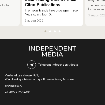
Cited Publications
 to the
The new issu
for an entir
The media brands have once again made
Medialogia’s Top 10.
3 august 20
3 august 2026
Telegram Independent Media
Varshavskoye shosse, 9/1,
«Danilovskaya Manufactory» Business Area, Moscow
pr@imedia.ru
+7 495 252-09-99