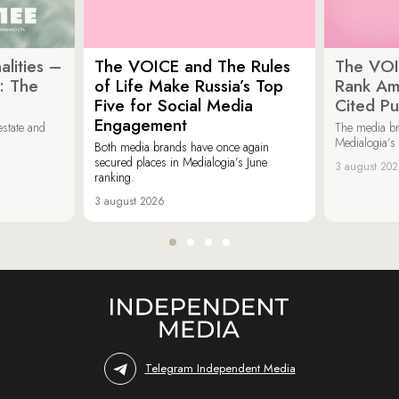
lities –
The VOICE and The Rules
The VOI
: The
of Life Make Russia’s Top
Rank Am
Five for Social Media
Cited Pu
Engagement
estate and
The media b
Medialogia’s
Both media brands have once again
secured places in Medialogia’s June
3 august 20
ranking.
3 august 2026
Telegram Independent Media