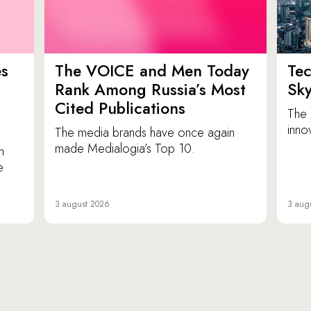
es
The VOICE and Men Today
Tec
p
Rank Among Russia’s Most
Sk
Cited Publications
The 
inno
The media brands have once again
made Medialogia’s Top 10.
n
e
3 august 2026
3 aug