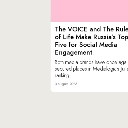
The VOICE and The Rul
of Life Make Russia’s To
Five for Social Media
Engagement
Both media brands have once agai
secured places in Medialogia’s Jun
ranking.
3 august 2026