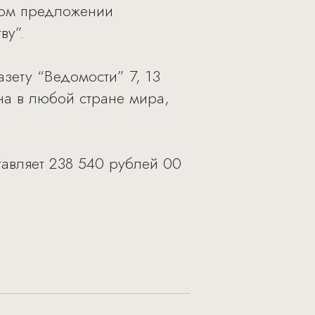
ьном предложении
ву”.
зету “Ведомости” 7, 13
на в любой стране мира,
тавляет 238 540 рублей 00