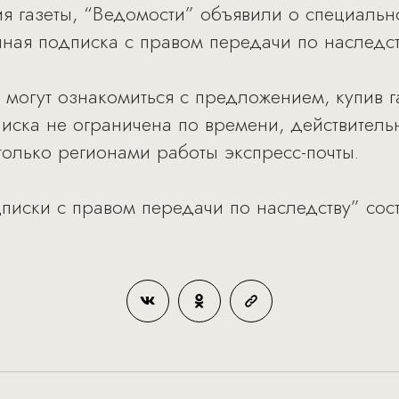
ия газеты, “Ведомости” объявили о специал
чная подписка с правом передачи по наследст
могут ознакомиться с предложением, купив га
писка не ограничена по времени, действитель
только регионами работы экспресс-почты.
писки с правом передачи по наследству” сос