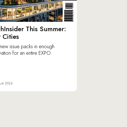
hInsider This Summer:
y Cities
new issue packs in enough
vation for an entire EXPO.
ust 2026