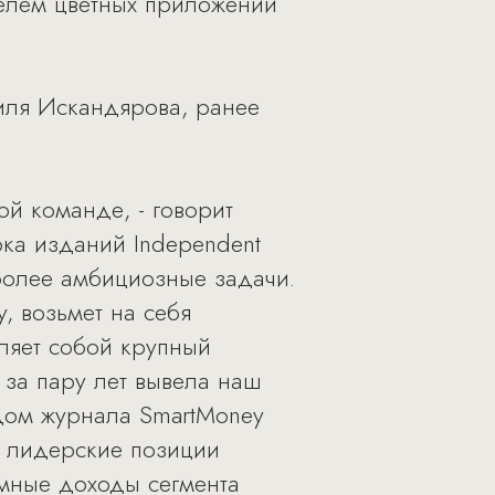
телем цветных приложений
ля Искандярова, ранее
й команде, - говорит
ока изданий Independent
 более амбициозные задачи.
, возьмет на себя
вляет собой крупный
 за пару лет вывела наш
дом журнала SmartMoney
 лидерские позиции
мные доходы сегмента