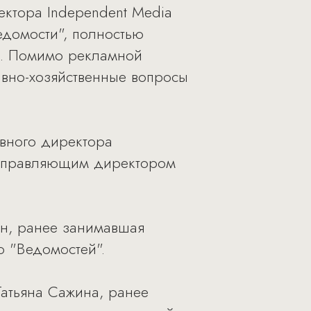
ектора Independent Media
едомости", полностью
ра. Помимо рекламной
ивно-хозяйственные вопросы
вного директора
т управляющим директором
он, ранее занимавшая
 "Ведомостей".
Татьяна Сажина, ранее