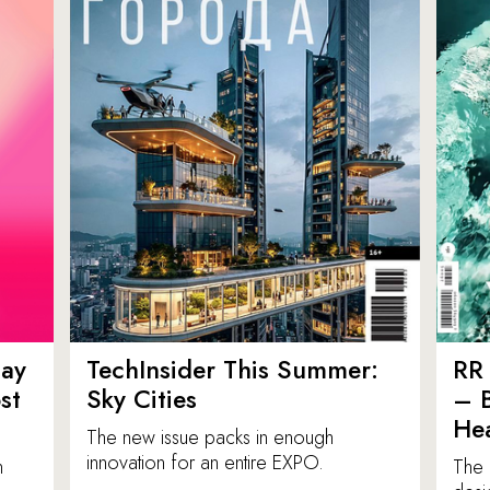
ay
TechInsider This Summer:
RR 
st
Sky Cities
– 
Hea
The new issue packs in enough
innovation for an entire EXPO.
n
The 