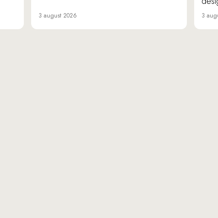
desi
3 august 2026
3 aug
«Da