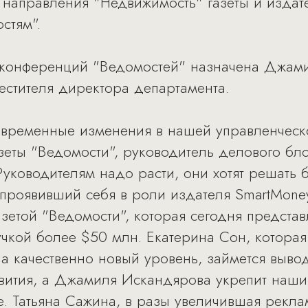
 направления "Недвижимость" газеты и изда
стям".
конференций "Ведомостей" назначена Джами
стителя директора департамента.
евременные изменения в нашей управленческо
зеты "Ведомости", руководитель делового бл
 Руководителям надо расти, они хотят решать
проявивший себя в роли издателя SmartMoney
азетой "Ведомости", которая сегодня предста
учкой более $50 млн. Екатерина Сон, которая
а качественно новый уровень, займется выво
вития, а Джамиля Искандярова укрепит наши
. Татьяна Сажина, в разы увеличившая рекла