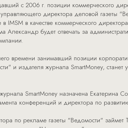
авший с 2006 г. позиции коммерческого дир
 управляющего директора деловой газеты "В
е в IMSM в качестве коммерческого директо
ма Александр будет отвечать за администрат
омпании.
него времени занимавший позиции корпорати
сти" и издателя журнала SmartMoney, стане
 журнала SmartMoney назначена Екатерина С
амента конференций и директора по развитию
тора по рекламе газеты "Ведомости" займет 