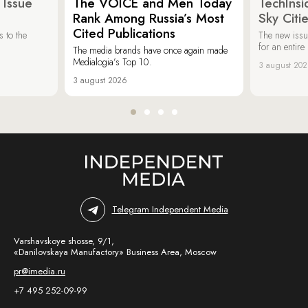
 Issue
The VOICE and Men Today
TechInsi
Rank Among Russia’s Most
Sky Cit
Cited Publications
 to the
The new issu
for an entir
The media brands have once again made
Medialogia’s Top 10.
3 august 20
3 august 2026
Telegram Independent Media
Varshavskoye shosse, 9/1,
«Danilovskaya Manufactory» Business Area, Moscow
pr@imedia.ru
+7 495 252-09-99