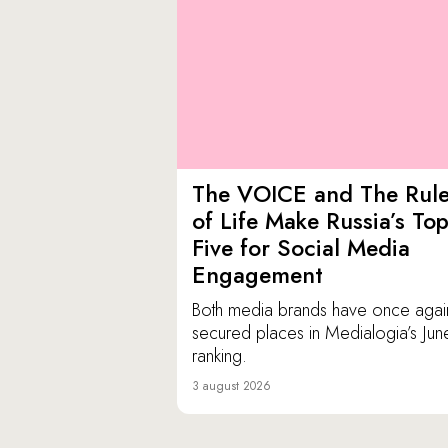
The VOICE and The Rul
of Life Make Russia’s To
Five for Social Media
Engagement
Both media brands have once agai
secured places in Medialogia’s Jun
ranking.
3 august 2026