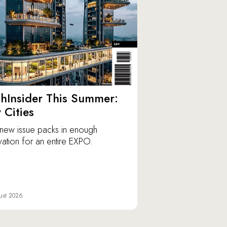
hInsider This Summer:
y Cities
new issue packs in enough
vation for an entire EXPO.
ust 2026