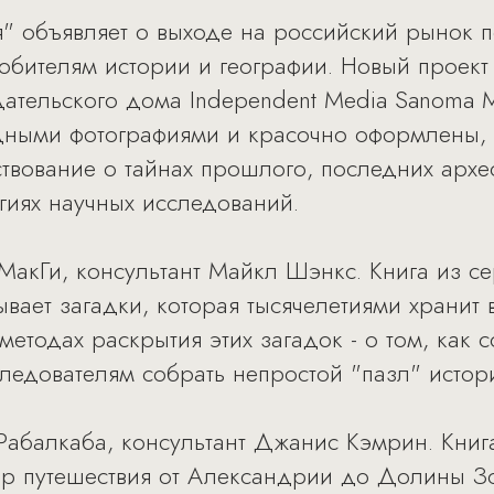
ия" объявляет о выходе на российский рынок 
юбителям истории и географии. Новый проек
тельского дома Independent Media Sanoma M
ными фотографиями и красочно оформлены, н
ствование о тайнах прошлого, последних архе
гиях научных исследований.
МакГи, консультант Майкл Шэнкс. Книга из с
ывает загадки, которая тысячелетиями хранит 
методах раскрытия этих загадок - о том, как
едователям собрать непростой "пазл" истор
Рабалкаба, консультант Джанис Кэмрин. Книга
ир путешествия от Александрии до Долины Зо