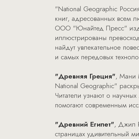
"National Geographic Росс
книг, адресованных всем л
ООО "Юнайтед Пресс" изда
иллюстрированы превосход
найдут увлекательное пове
и самых передовых техноло
"Древняя Греция"
, Мани 
National Geographic" раскр
Читатели узнают о научных 
помогают современным иссл
"Древний Египет"
, Джил 
страницах удивительный м