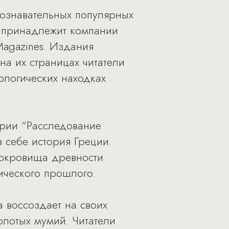
познавательных популярных
т принадлежит компании
agazines. Издания
а их страницах читатели
ологических находках
ерии "Расследование
в себе история Греции.
 сокровища древности
ического прошлого.
 воссоздает на своих
лотых мумий. Читатели