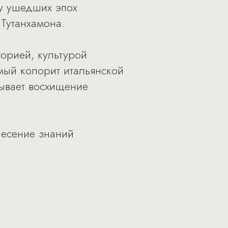
ру ушедших эпох
Тутанхамона.
торией, культурой
мый колорит итальянской
зывает восхищение
онесение знаний