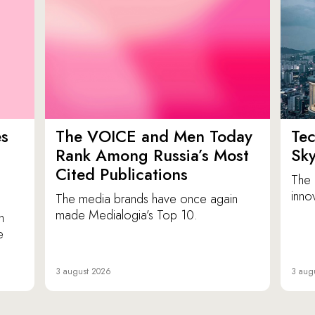
es
The VOICE and Men Today
Tec
p
Rank Among Russia’s Most
Sk
Cited Publications
The 
inno
The media brands have once again
made Medialogia’s Top 10.
n
e
3 august 2026
3 aug