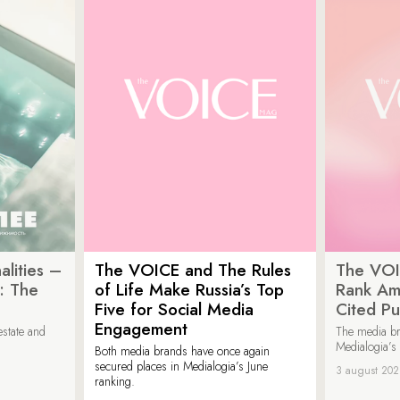
lities –
The VOICE and The Rules
The VOI
: The
of Life Make Russia’s Top
Rank Am
Five for Social Media
Cited Pu
Engagement
estate and
The media b
Medialogia’s
Both media brands have once again
secured places in Medialogia’s June
3 august 20
ranking.