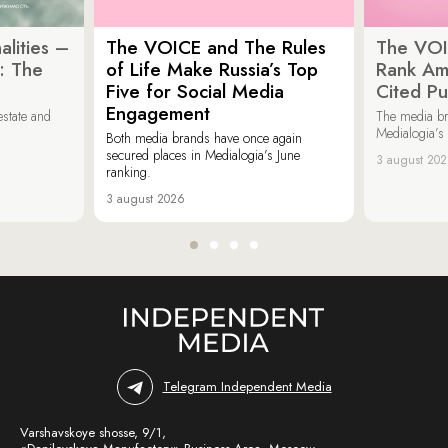
lities –
The VOICE and The Rules
The VOI
: The
of Life Make Russia’s Top
Rank Am
Five for Social Media
Cited Pu
Engagement
estate and
The media b
Medialogia’s
Both media brands have once again
secured places in Medialogia’s June
3 august 20
ranking.
3 august 2026
Telegram Independent Media
Varshavskoye shosse, 9/1,