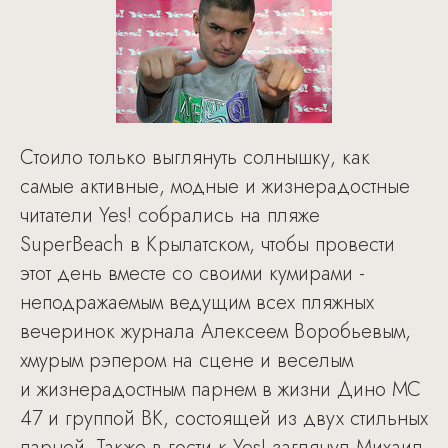
Стоило только выглянуть солнышку, как
самые активные, модные и жизнерадостные
читатели Yes! собрались на пляже
SuperBeach в Крылатском, чтобы провести
этот день вместе со своими кумирами -
неподражаемым ведущим всех пляжных
вечеринок журнала Алексеем Воробьевым,
хмурым рэпером на сцене и веселым
и жизнерадостным парнем в жизни Дино МС
47 и группой BK, состоящей из двух стильных
парней. Также в гости к Yes! заглянул Михаил