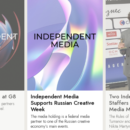
 at G8
Independent Media
Two Ind
Supports Russian Creative
Staffer
 partners
Week
Media M
val.
The media holding is a federal media
The Rules of 
partner to one of the Russian creative
Tumanov and
economy’s main events.
Nikita Marty