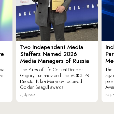
Two Independent Media
In
ve
Staffers Named 2026
Par
Media Managers of Russia
Me
dia
The Rules of Life Content Director
The 
ve
Grigory Tumanov and The VOICE PR
agai
Director Nikita Martynov received
pres
Golden Seagull awards.
Awar
7 july 2026
24 ju