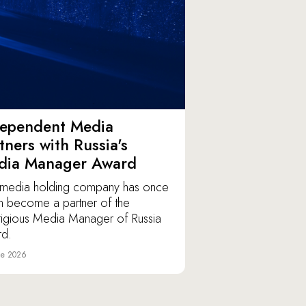
dependent Media
tners with Russia's
dia Manager Award
media holding company has once
n become a partner of the
tigious Media Manager of Russia
d.
ne 2026