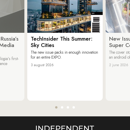
Russia’s
TechInsider This Summer:
New Issu
 Media
Sky Cities
Super C
The new issue packs in enough innovation
The cover sto
for an entire EXPO.
an android of
ogia’s first-
ience
3 august 2026
2 june 2026