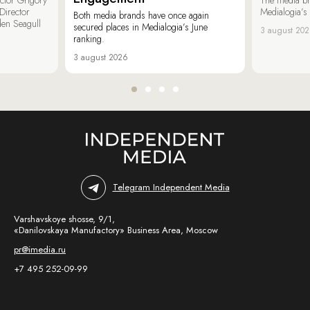
irector
Medialogia’s
Both media brands have once again
den Seagull
secured places in Medialogia’s June
3 august 20
ranking.
3 august 2026
Telegram Independent Media
Varshavskoye shosse, 9/1,
«Danilovskaya Manufactory» Business Area, Moscow
pr@imedia.ru
+7 495 252-09-99