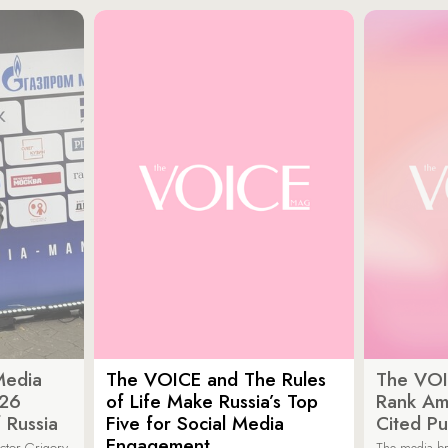
Media
The VOICE and The Rules
The VOI
026
of Life Make Russia’s Top
Rank Am
 Russia
Five for Social Media
Cited Pu
Engagement
ector Grigory
The media b