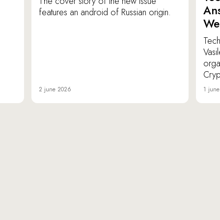
The cover story of the new issue
Ans
features an android of Russian origin.
We
TechI
Vasi
orga
Cryp
2 june 2026
1 jun