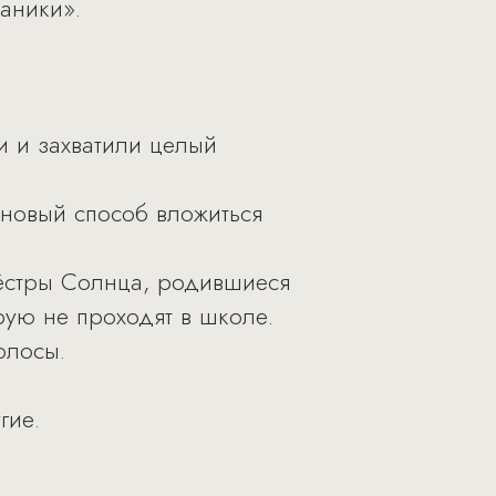
аники».
и и захватили целый
новый способ вложиться
сёстры Солнца, родившиеся
рую не проходят в школе.
олосы.
гие.