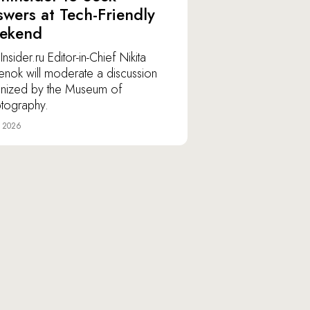
wers at Tech-Friendly
ekend
nsider.ru Editor-in-Chief Nikita
lenok will moderate a discussion
nized by the Museum of
tography.
e 2026