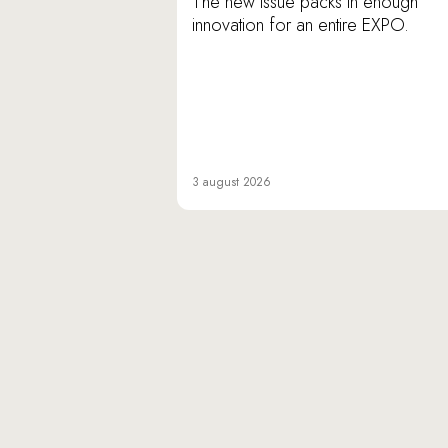
The new issue packs in enough
innovation for an entire EXPO.
3 august 2026