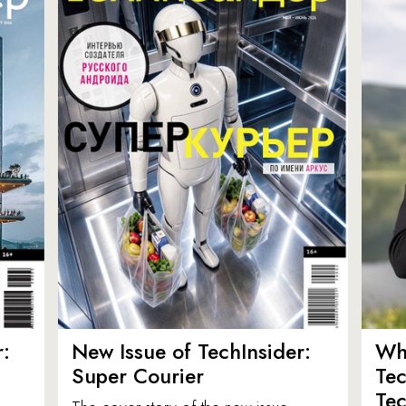
:
New Issue of TechInsider:
Who
Super Courier
Tec
Tec