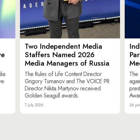
Two Independent Media
In
ve
Staffers Named 2026
Par
Media Managers of Russia
Me
dia
The Rules of Life Content Director
The 
ve
Grigory Tumanov and The VOICE PR
agai
Director Nikita Martynov received
pres
Golden Seagull awards.
Awar
7 july 2026
24 ju