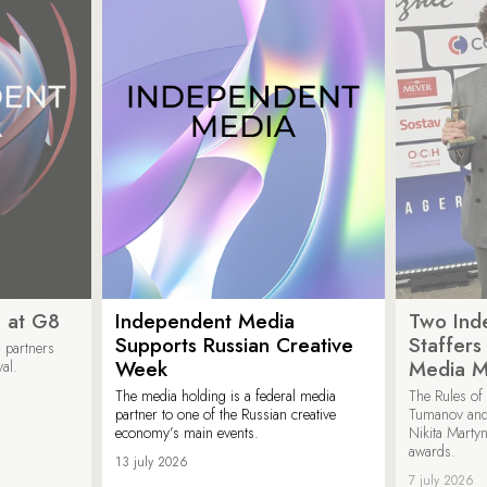
 at G8
Independent Media
Two Ind
Supports Russian Creative
Staffer
 partners
Week
Media M
val.
The media holding is a federal media
The Rules of 
partner to one of the Russian creative
Tumanov and
economy’s main events.
Nikita Marty
awards.
13 july 2026
7 july 2026