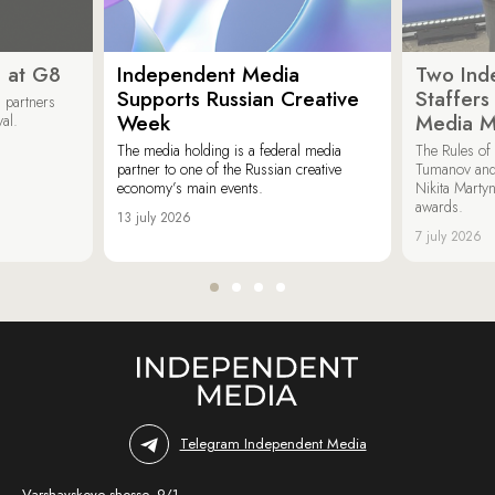
 at G8
Independent Media
Two Ind
Supports Russian Creative
Staffer
 partners
Week
Media M
val.
The media holding is a federal media
The Rules of 
partner to one of the Russian creative
Tumanov and
economy’s main events.
Nikita Marty
awards.
13 july 2026
7 july 2026
Telegram Independent Media
Varshavskoye shosse, 9/1,