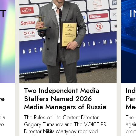
Two Independent Media
In
ve
Staffers Named 2026
Par
Media Managers of Russia
Me
dia
The Rules of Life Content Director
The 
ve
Grigory Tumanov and The VOICE PR
agai
Director Nikita Martynov received
pres