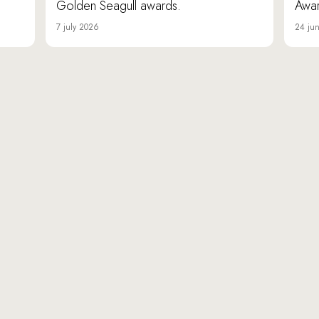
Golden Seagull awards.
Awar
7 july 2026
24 ju
«Da