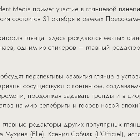
ent Media примет участие в глянцевой пане
ия состоится 31 октября в рамках Пресс-самм
тория глянца: здесь рождаются мечты» стан
наев, одним из спикеров – главный редактор 
 обсудят перспективы развития глянца в усло
риалы сосуществуют с контентом, создаваем
 времени, продолжая задавать тренды и в ц
алов на мир селебрити и героев новой эпохи
е главные редакторы других популярных глян
на Мухина (Elle), Ксения Собчак (L'Officiel), 