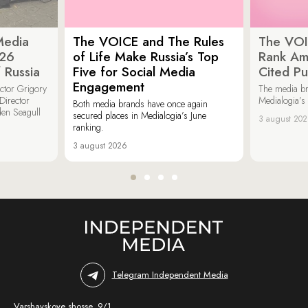
Media
The VOICE and The Rules
The VOI
026
of Life Make Russia’s Top
Rank Am
 Russia
Five for Social Media
Cited Pu
Engagement
ector Grigory
The media b
irector
Medialogia’s
Both media brands have once again
den Seagull
secured places in Medialogia’s June
3 august 20
ranking.
3 august 2026
Telegram Independent Media
Varshavskoye shosse, 9/1,