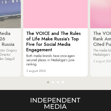
Media
The VOICE and The Rules
The VOI
026
of Life Make Russia’s Top
Rank Am
 Russia
Five for Social Media
Cited Pu
Engagement
ector Grigory
The media b
irector
Medialogia’s
Both media brands have once again
den Seagull
secured places in Medialogia’s June
3 august 20
ranking.
3 august 2026