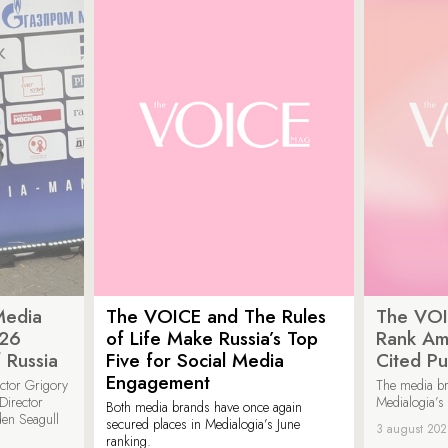
Media
The VOICE and The Rules
The VOI
026
of Life Make Russia’s Top
Rank Am
 Russia
Five for Social Media
Cited Pu
Engagement
ector Grigory
The media b
irector
Medialogia’s
Both media brands have once again
den Seagull
secured places in Medialogia’s June
3 august 20
ranking.