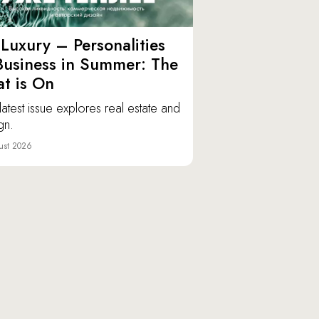
Luxury – Personalities
Business in Summer: The
t is On
latest issue explores real estate and
gn.
ust 2026