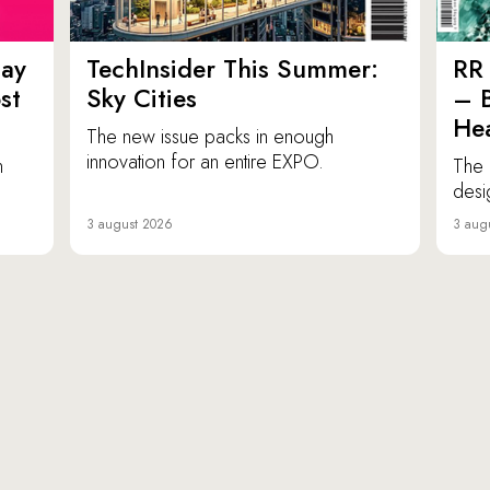
ay
TechInsider This Summer:
RR 
st
Sky Cities
– 
Hea
The new issue packs in enough
innovation for an entire EXPO.
n
The 
desi
3 august 2026
3 aug