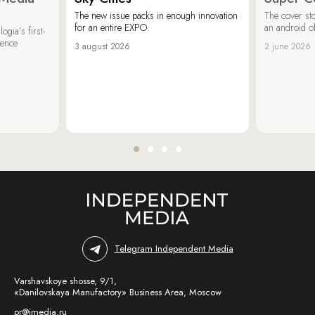
The new issue packs in enough innovation
The cover sto
for an entire EXPO.
an android of
ogia’s first-
ience
3 august 2026
2 june 2026
Telegram Independent Media
Varshavskoye shosse, 9/1,
«Danilovskaya Manufactory» Business Area, Moscow
pr@imedia.ru