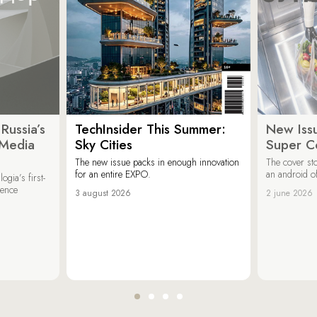
Russia’s
TechInsider This Summer:
New Issu
 Media
Sky Cities
Super C
The new issue packs in enough innovation
The cover sto
for an entire EXPO.
an android of
ogia’s first-
ience
3 august 2026
2 june 2026