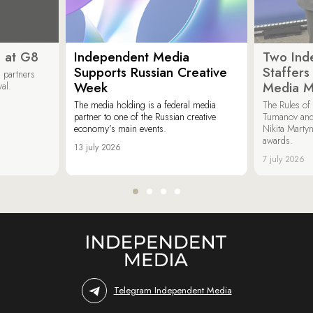
 at G8
Independent Media
Two Ind
Supports Russian Creative
Staffer
 partners
Week
Media M
val.
The media holding is a federal media
The Rules of 
partner to one of the Russian creative
Tumanov and
economy’s main events.
Nikita Marty
awards.
13 july 2026
7 july 2026
Telegram Independent Media