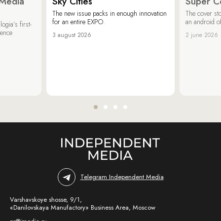
 Media
Sky Cities
Super C
The new issue packs in enough innovation
The cover sto
for an entire EXPO.
an android of
ogia’s first-
ience
3 august 2026
2 june 2026
Telegram Independent Media
Varshavskoye shosse, 9/1,
«Danilovskaya Manufactory» Business Area, Moscow