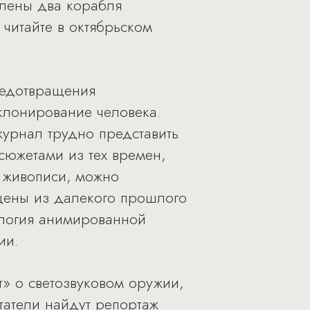
плены два корабля
читайте в октябрьском
предотвращения
клонирование человека.
урнал трудно представить
сюжетами из тех времен,
 живописи, можно
цены из далекого прошлого
ология анимированной
ии.
т» о светозвуковом оружии,
татели найдут репортаж