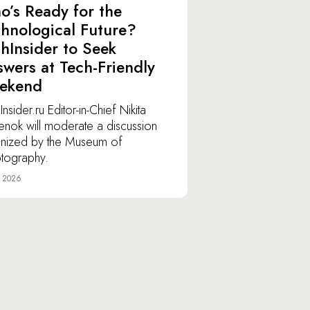
’s Ready for the
hnological Future?
hInsider to Seek
wers at Tech-Friendly
ekend
nsider.ru Editor-in-Chief Nikita
lenok will moderate a discussion
nized by the Museum of
tography.
e 2026