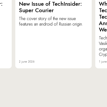
:
New Issue of TechInsider:
Who
Super Courier
Tec
Tec
The cover story of the new issue
Ans
features an android of Russian origin.
We
TechI
Vasi
orga
Cryp
2 june 2026
1 jun