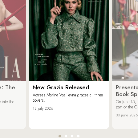
e: The
New Grazia Released
Presenta
Book Spe
Actress Marina Vasilievna graces all three
covers.
 into the
On June 15, 
part of the G
13 july 2026
30 june 2026