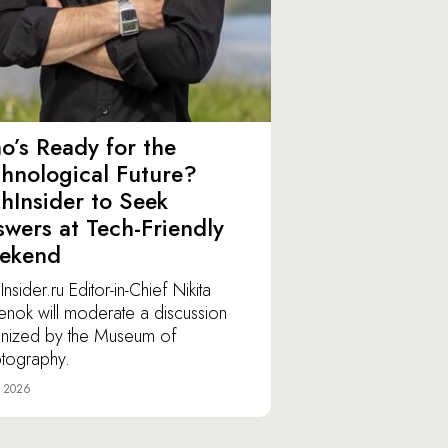
’s Ready for the
hnological Future?
hInsider to Seek
wers at Tech-Friendly
ekend
nsider.ru Editor-in-Chief Nikita
lenok will moderate a discussion
nized by the Museum of
tography.
e 2026