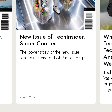
:
New Issue of TechInsider:
Who
Super Courier
Tec
Tec
The cover story of the new issue
Ans
features an android of Russian origin.
We
TechI
Vasi
orga
Cryp
2 june 2026
1 jun