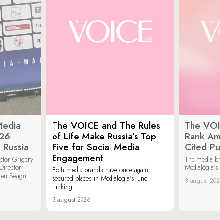
Media
The VOICE and The Rules
The VOI
026
of Life Make Russia’s Top
Rank Am
 Russia
Five for Social Media
Cited Pu
Engagement
ector Grigory
The media b
irector
Medialogia’s
Both media brands have once again
den Seagull
secured places in Medialogia’s June
3 august 20
ranking.
3 august 2026